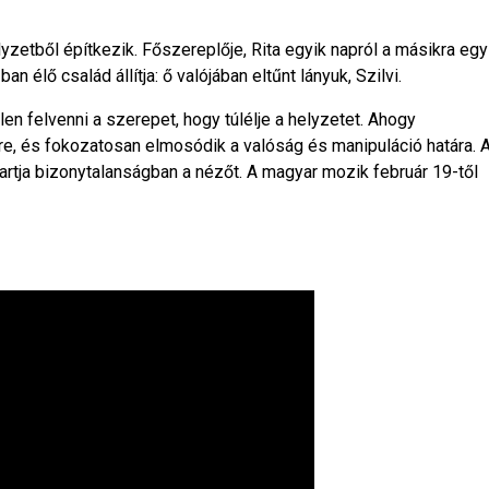
lyzetből építkezik. Főszereplője, Rita egyik napról a másikra egy
 élő család állítja: ő valójában eltűnt lányuk, Szilvi.
en felvenni a szerepet, hogy túlélje a helyzetet. Ahogy
nre, és fokozatosan elmosódik a valóság és manipuláció határa. 
artja bizonytalanságban a nézőt. A magyar mozik február 19-től