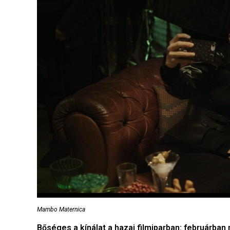
Mambo Maternica
Bőséges a kínálat a hazai filmiparban: februárban