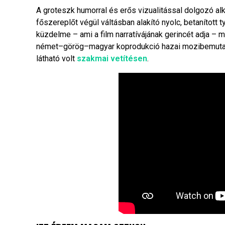
A groteszk humorral és erős vizualitással dolgozó alk
főszereplőt végül váltásban alakító nyolc, betanított t
küzdelme – ami a film narratívájának gerincét adja – 
német–görög–magyar koprodukció hazai mozibemutatój
látható volt
szakmai vetítésen
.