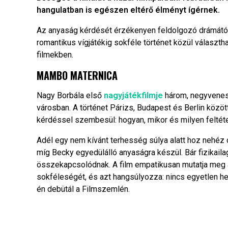
hangulatban is egészen eltérő élményt ígérnek.
Az anyaság kérdését érzékenyen feldolgozó drámától a
romantikus vígjátékig sokféle történet közül választh
filmekben.
MAMBO MATERNICA
Nagy Borbála első
nagyjátékfilmje
három, negyvenes 
városban. A történet Párizs, Budapest és Berlin közö
kérdéssel szembesül: hogyan, mikor és milyen feltéte
Adél egy nem kívánt terhesség súlya alatt hoz nehéz d
míg Becky egyedülálló anyaságra készül. Bár fizikail
összekapcsolódnak. A film empatikusan mutatja meg a
sokféleségét, és azt hangsúlyozza: nincs egyetlen he
én debütál a Filmszemlén.