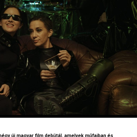
 négy új magyar film debütál, amelyek műfajban és