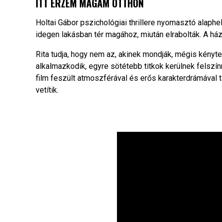
ITT ÉRZEM MAGAM OTTHON
Holtai Gábor pszichológiai thrillere nyomasztó alaphe
idegen lakásban tér magához, miután elrabolták. A házban
Rita tudja, hogy nem az, akinek mondják, mégis kénytel
alkalmazkodik, egyre sötétebb titkok kerülnek felszí
film feszült atmoszférával és erős karakterdrámával t
vetítik.