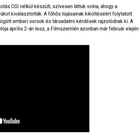
otás CGI nélkül készült, szívesen láttuk volna, ahogy a
yúkot kiválasztották. A főhős tojásainak kiköltéséért folytatott
mögött emberi sorsok és társadalmi kérdések rajzolódnak ki. A
a április 2-án lesz, a Filmszemlén azonban már február elején