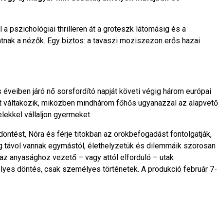
 pszichológiai thrilleren át a groteszk látomásig és a
atnak a nézők. Egy biztos: a tavaszi moziszezon erős hazai
éveiben járó nő sorsfordító napját követi végig három európai
tt váltakozik, miközben mindhárom főhős ugyanazzal az alapvető
lekkel vállaljon gyermeket.
öntést, Nóra és férje titokban az örökbefogadást fontolgatják,
ag távol vannak egymástól, élethelyzetük és dilemmáik szorosan
z anyasághoz vezető – vagy attól elforduló – utak
lyes döntés, csak személyes történetek. A produkció február 7-