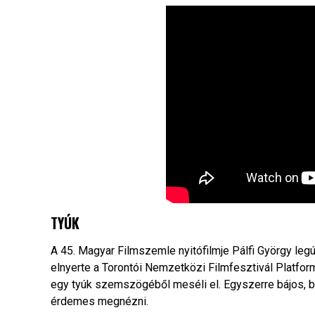
TYÚK
A 45. Magyar Filmszemle nyitófilmje Pálfi György leg
elnyerte a Torontói Nemzetközi Filmfesztivál Platform
egy tyúk szemszögéből meséli el. Egyszerre bájos, bi
érdemes megnézni.