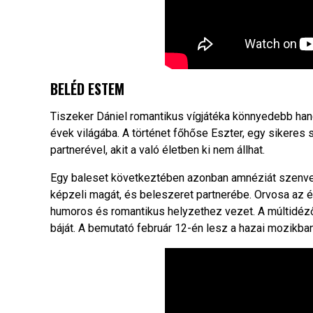
BELÉD ESTEM
Tiszeker Dániel romantikus vígjátéka könnyedebb han
évek világába. A történet főhőse Eszter, egy sikeres
partnerével, akit a való életben ki nem állhat.
Egy baleset következtében azonban amnéziát szenved,
képzeli magát, és beleszeret partnerébe. Orvosa az ér
humoros és romantikus helyzethez vezet. A múltidéző
báját. A bemutató február 12-én lesz a hazai mozikban