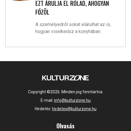
EZT ÁRULJA EL RÓLAD, AHOGYAN
FŐZÖL
A személyedről sokat elárulhat az is,
hogyan viselkedsz a konyhában.
Copyright ©2026. Minden jog fenntartva.
E-mail:
info@kulturzone.hu
Hirdetés:
hirdetes@kulturzone.hu
Olvasás