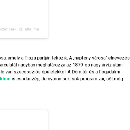
Hortobágyi Nemzeti Park Igazgatóság (@hortobagyi_nemzetipark_ig) által megosztott bejegyzés
a, amely a Tisza partján fekszik. A „napfény városa” elnevezés
arculatát nagyban meghatározza az 1879-es nagy árvíz utáni
tele van szecessziós épületekkel. A Dóm tér és a Fogadalmi
akban
is csodaszép, de nyáron sok-sok program vár, sőt még