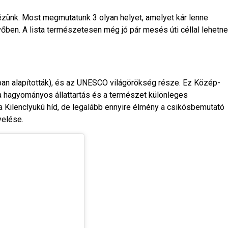
nézünk. Most megmutatunk 3 olyan helyet, amelyet kár lenne
vőben. A lista természetesen még jó pár mesés úti céllal lehetne
an alapították), és az UNESCO világörökség része. Ez Közép-
a hagyományos állattartás és a természet különleges
a Kilenclyukú híd, de legalább ennyire élmény a csikósbemutató
yelése.