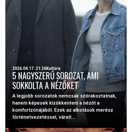
2026.04.17. 21:26
Kultúra
5 NAGYSZERŰ SOROZAT, AMI
SOKKOLTA A NÉZŐKET
A legjobb sorozatok nemcsak szórakoztatnak,
hanem képesek kizökkenteni a nézőt a
komfortzónájából. Ezek az alkotások merész
történetvezetéssel, váratl...