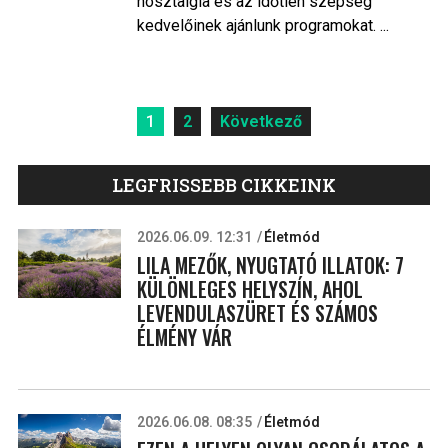
nosztalgia és az időtlen szépség
kedvelőinek ajánlunk programokat. ...
Bejegyzések
1
2
Következő
lapozása
LEGFRISSEBB CIKKEINK
2026.06.09. 12:31
Életmód
LILA MEZŐK, NYUGTATÓ ILLATOK: 7
KÜLÖNLEGES HELYSZÍN, AHOL
LEVENDULASZÜRET ÉS SZÁMOS
ÉLMÉNY VÁR
2026.06.08. 08:35
Életmód