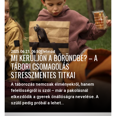
2025.06.21. 06:50
Életmód
MI KERÜLJÖN A BŐRÖNDBE? – A
TÁBORI CSOMAGOLÁS
STRESSZMENTES TITKAI
A táborozás nemcsak élményekről, hanem
felelősségről is szól – már a pakolásnál
elkezdődik a gyerek önállóságra nevelése. A
szülő pedig próbál a lehet...