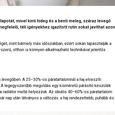
lapotát, mivel kinti hideg és a benti meleg, száraz levegő
felelő, téli igényekhez igazított rutin sokat javíthat azon
get, mint bármely más időszakban, ezért sokan tapasztalják a
gyszerű, otthon is könnyen alkalmazható technikával jelentős
a levegőben. A 25–30%-os páratartalomnál a haj elveszíti
i. A legegyszerűbb megoldás egy kisméretű párásító készülék
ha a radiátor mellé helyezzük. Az ideális 40–60%-os páratartalom
pár nap után látványos a változás: a haj rendezettebb, puhább és