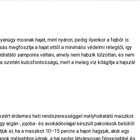
yanúgy mosnak hajat, mint nyáron, pedig ilyenkor a fejbőr is
ás megfosztja a hajat ettől a minimális védelmi rétegtől, így
dratáló samponra váltani, amely nem habzik túlzottan, és nem
ata szintén kulcsfontosságú, mert a meleg víz kitágítja a hajszál
 ezért érdemes heti rendszerességgel mélyhidratáló maszkot
gy argán-, jojoba- és avokádóolajjal készült pakolások belülről
tjük el, ha a maszkot 10–15 percre a hajon hagyjuk, akár egy
yagok mélyebbre jutnak, a haj pedig látványosan fényesebbé és