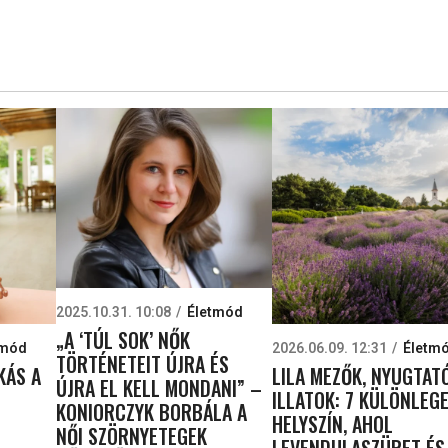
2025.10.31. 10:08
Életmód
„A ‘TÚL SOK’ NŐK
tmód
2026.06.09. 12:31
Életm
TÖRTÉNETEIT ÚJRA ÉS
KÁS A
LILA MEZŐK, NYUGTAT
ÚJRA EL KELL MONDANI” –
ILLATOK: 7 KÜLÖNLEG
KONIORCZYK BORBÁLA A
HELYSZÍN, AHOL
NŐI SZÖRNYETEGEK