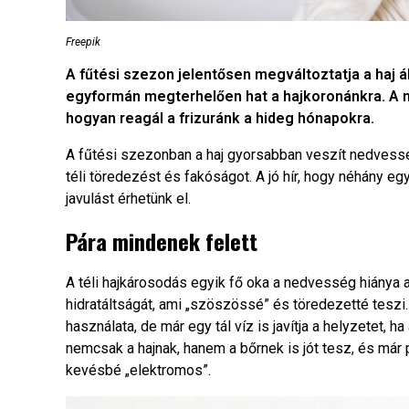
Freepik
A fűtési szezon jelentősen megváltoztatja a haj ál
egyformán megterhelően hat a hajkoronánkra. A meg
hogyan reagál a frizuránk a hideg hónapokra.
A fűtési szezonban a haj gyorsabban veszít nedvessé
téli töredezést és fakóságot. A jó hír, hogy néhány e
javulást érhetünk el.
Pára mindenek felett
A téli hajkárosodás egyik fő oka a nedvesség hiánya 
hidratáltságát, ami „szöszössé” és töredezetté tesz
használata, de már egy tál víz is javítja a helyzetet, 
nemcsak a hajnak, hanem a bőrnek is jót tesz, és már 
kevésbé „elektromos”.