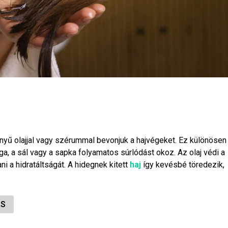
nnyű olajjal vagy szérummal bevonjuk a hajvégeket. Ez különösen
a, a sál vagy a sapka folyamatos súrlódást okoz. Az olaj védi a
ni a hidratáltságát. A hidegnek kitett
haj
így kevésbé töredezik,
ÁS