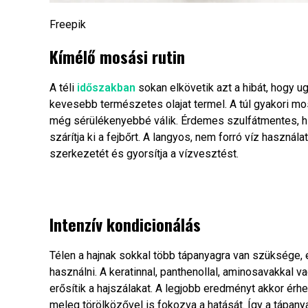
Freepik
Kímélő mosási rutin
A téli
időszakban
sokan elkövetik azt a hibát, hogy ug
kevesebb természetes olajat termel. A túl gyakori mos
még sérülékenyebbé válik. Érdemes szulfátmentes, hi
szárítja ki a fejbőrt. A langyos, nem forró víz használ
szerkezetét és gyorsítja a vízvesztést.
Intenzív kondicionálás
Télen a hajnak sokkal több tápanyagra van szüksége,
használni. A keratinnal, panthenollal, aminosavakkal va
erősítik a hajszálakat. A legjobb eredményt akkor érhe
meleg törölközővel is fokozva a hatását. Így a tápan