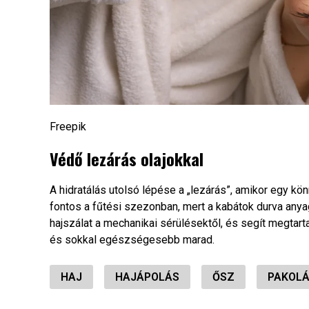
Freepik
Védő lezárás olajokkal
A hidratálás utolsó lépése a „lezárás”, amikor egy kö
fontos a fűtési szezonban, mert a kabátok durva anyag
hajszálat a mechanikai sérülésektől, és segít megtarta
és sokkal egészségesebb marad.
HAJ
HAJÁPOLÁS
ŐSZ
PAKOL