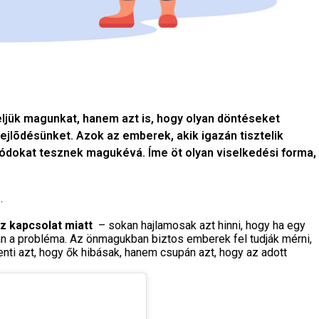
eljük magunkat, hanem azt is, hogy olyan döntéseket
jlõdésünket. Azok az emberek, akik igazán tisztelik
dokat tesznek magukévá. Íme öt olyan viselkedési forma,
…
z kapcsolat miatt
– sokan hajlamosak azt hinni, hogy ha egy
n a probléma. Az önmagukban biztos emberek fel tudják mérni,
enti azt, hogy ők hibásak, hanem csupán azt, hogy az adott