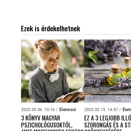
Ezek is érdekelhetnek
2025.03.06. 10:16
Életmód
2025.03.15. 14:47
Éle
3 KÖNYV MAGYAR
EZ A 3 LEGJOBB ILL
PSZICHOLÓGUSOKTÓL,
SZORONGÁS ÉS A ST