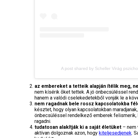
A post shared by Scheller Virág pszicho
az embereket a tetteik alapján ítélik meg, n
nem kísérik õket tettek. A jó önbecsüléssel re
hanem a valódi cselekedetekből vonják le a köv
nem ragadnak bele rossz kapcsolatokba fél
késztet, hogy olyan kapcsolatokban maradjana
önbecsüléssel rendelkező emberek felismerik, h
ragadni.
tudatosan alakítják ki a saját életüket
– nem v
aktívan dolgoznak azon, hogy
kiteljesedjenek
. 