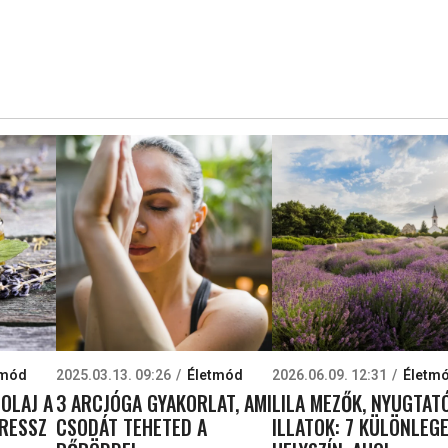
tmód
2025.03.13. 09:26
Életmód
2026.06.09. 12:31
Életm
ÓOLAJ A
3 ARCJÓGA GYAKORLAT, AMI
LILA MEZŐK, NYUGTAT
RESSZ
CSODÁT TEHETED A
ILLATOK: 7 KÜLÖNLEG