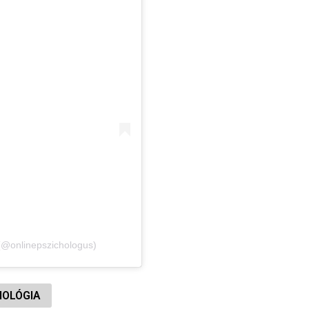
 (@onlinepszichologus)
HOLÓGIA