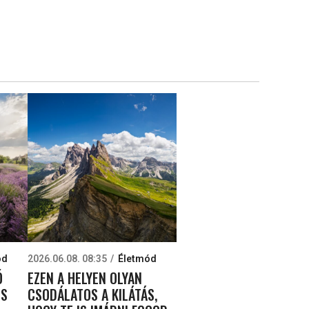
ód
2026.06.08. 08:35
Életmód
Ó
EZEN A HELYEN OLYAN
ES
CSODÁLATOS A KILÁTÁS,