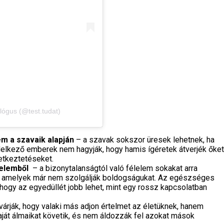
lógus (@test.tudat)
em a szavaik alapján
– a szavak sokszor üresek lehetnek, ha
ndelkező emberek nem hagyják, hogy hamis ígéretek átverjék őket
etkeztetéseket.
elemből
– a bizonytalanságtól való félelem sokakat arra
k, amelyek már nem szolgálják boldogságukat. Az egészséges
ogy az egyedüllét jobb lehet, mint egy rossz kapcsolatban
árják, hogy valaki más adjon értelmet az életüknek, hanem
Saját álmaikat követik, és nem áldozzák fel azokat mások